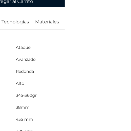
egar al Carrito
Tecnologías
Materiales
Ataque
Avanzado
Redonda
Alto
345-360gr
38mm
455 mm