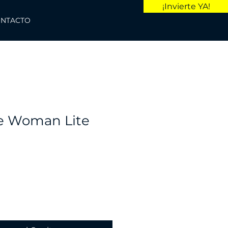
¡Invierte YA!
NTACTO
e Woman Lite
o